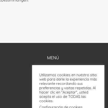
zbestimmungen.
MENÚ
Habitaciones
Utilizamos cookies en nuestro sitio
Barcelona
web para darle la experiencia más
Servicios
relevante recordando sus
preferencias y visitas repetidas. Al
Galería
hacer clic en "Aceptar", usted
Localización
acepta el uso de TODAS las
cookies.
Contacto
Configuración de cookies
Reservar