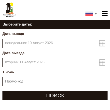
Главная
English
Выберите даты:
Español
Услуги
Дата въезда
Условия
Français
Deutsch
Карта
Дата выезда
Мое бронирование
1
ноч
ь